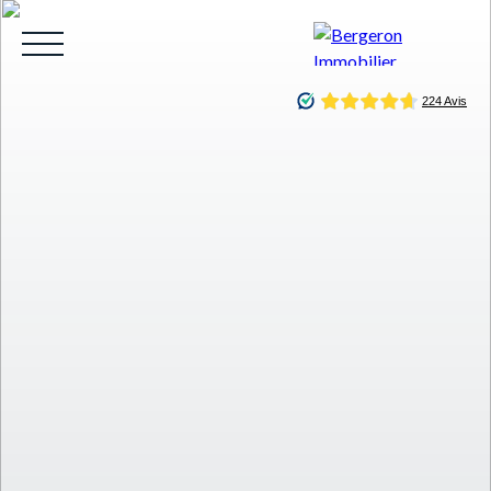
HOME
ACHETER
WHY CHOOSE US?
LOUE
Be called back