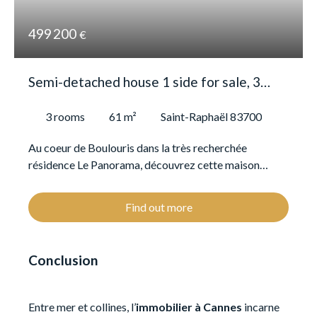
499 200
€
Semi-detached house 1 side for sale, 3
rooms - Saint-Raphaël 83700
3
rooms
61
m²
Saint-Raphaël 83700
Au coeur de Boulouris dans la très recherchée
résidence Le Panorama, découvrez cette maison
mitoyenne de 61m² offre une vue mer exceptionnelle à
180 degrés sur la Méditerranée et le massif de
Find out more
l'Estérel. En position dominante et au calme, elle se
trouve à seulement 400 mètres des plages, n
emplacement idéal pourune résidence secondaire ou
Conclusion
un investissement locatif saisonnier. AU SEIN D'UNE
RÉSIDENCE PRISÉE AVEC PISCINE ET TENNIS, ce
bien bénéficie d'un environnement sécurisé et
Entre mer et collines, l’
immobilier à Cannes
incarne