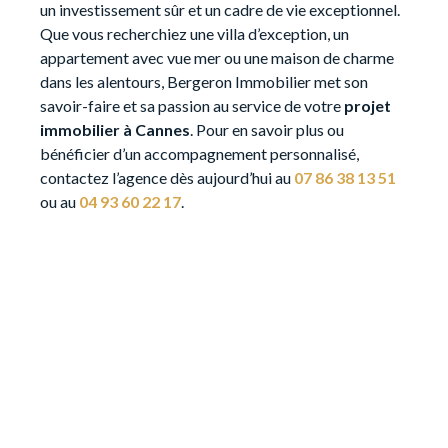
attractif,particulièrement recherché par une clientèle
un investissement sûr et un cadre de vie exceptionnel.
touristique. la maison se compose d'un séjour
Que vous recherchiez une villa d’exception, un
lumineux avec cuisine ouverte de 23m², 2 chambres
appartement avec vue mer ou une maison de charme
avec placards,un wc indépendant une salle d'eau un
dans les alentours,
Bergeron Immobilier
met son
jardin privatif avec vue mer, une terrasse couverte, une
savoir-faire et sa passion au service de votre
projet
place de parking extérieur. le bien dispose également
immobilier à Cannes
. Pour en savoir plus ou
d'un garage ainsi que la possibilité de stationnement
bénéficier d’un accompagnement personnalisé,
supplémentaire. Grâce à sa localisation, sa vue mer et
contactez l’agence dès aujourd’hui au
07 86 38 13 51
ses prestations, ce bien présente un excellent
ou au
04 93 60 22 17
.
potentiel en location saisonnière, avec une forte
demande sur le secteur Bien rare à la vente, à saisir
rapidement!