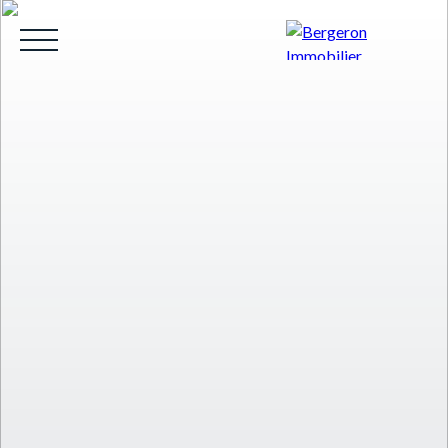
HOME
ACHETER
WHY CHOOSE US?
LOUE
Be called back