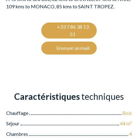
109 kms to MONACO, 85 kms to SAINT TROPEZ.
+33 7 86 38 13
51
Envoyer un mail
Caractéristiques
techniques
Chauffage
Bois
Séjour
44
m²
Chambres
4