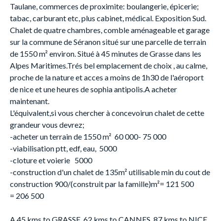
Taulane, commerces de proximite: boulangerie, épicerie;
tabac, carburant etc, plus cabinet, médical. Exposition Sud.
Chalet de quatre chambres, comble aménageable et garage
sur la commune de Séranon situé sur une parcelle de terrain
de 1550 m² environ. Situé à 45 minutes de Grasse dans les
Alpes Maritimes.Trés bel emplacement de choix , au calme,
proche de la nature et acces a moins de 1h30 de l'aéroport
de nice et une heures de sophia antipolis.A acheter
maintenant.
L'équivalent,si vous chercher à concevoirun chalet de cette
grandeur vous devrez;
-acheter un terrain de 1550 m² 60 000- 75 000
-viabilisation ptt, edf, eau, 5000
-cloture et voierie 5000
-construction d'un chalet de 135m² utilisable min du cout de
construction 900/(construit par la famille)m²= 121 500
= 206 500
A 45 kms to GRASSE, 62 kms to CANNES, 87 kms to NICE,