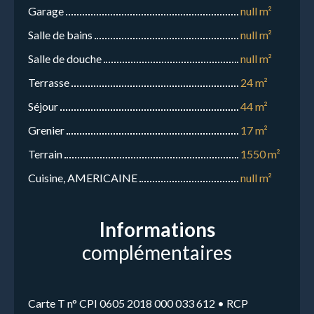
Garage
null m²
Salle de bains
null m²
Salle de douche
null m²
Terrasse
24 m²
Séjour
44 m²
Grenier
17 m²
Terrain
1550 m²
Cuisine, AMERICAINE
null m²
Informations
complémentaires
Carte T n° CPI 0605 2018 000 033 612 • RCP