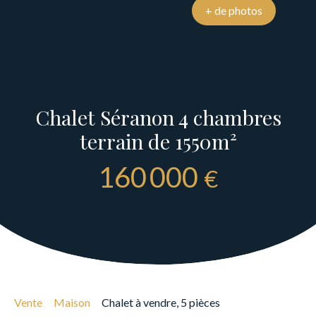
+ de photos
Chalet Séranon 4 chambres
terrain de 1550m²
160 000
€
Vente
Maison
Chalet à vendre, 5 pièces