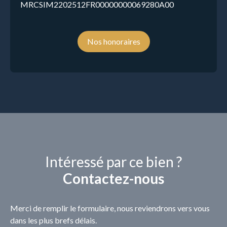
MRCSIM2202512FR00000000069280A00
Nos honoraires
Intéressé par ce bien ?
Contactez-nous
Merci de remplir le formulaire, nous reviendrons vers vous
dans les plus brefs délais.