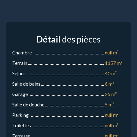
Détail
des pièces
Chambre
null m²
Terrain
1157 m²
Séjour
40 m²
Salle de bains
6 m²
Garage
25 m²
Salle de douche
5 m²
Parking
null m²
Toilettes
null m²
Terrasse
null m²