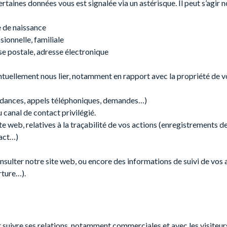
ertaines données vous est signalée via un astérisque. Il peut s’agir
e de naissance
sionnelle, familiale
e postale, adresse électronique
entuellement nous lier, notamment en rapport avec la propriété de vo
ndances, appels téléphoniques, demandes…)
canal de contact privilégié.
te web, relatives à la traçabilité de vos actions (enregistrements de
tact…)
consulter notre site web, ou encore des informations de suivi de vo
rture…).
et suivre ses relations, notamment commerciales et avec les visiteurs