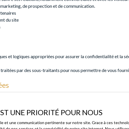
e marketing, de prospection et de communication.
rtenaires
nt du site
s
ques et logiques appropriées pour assurer la confidentialité et la s
 traitées par des sous-traitants pour nous permettre de vous fourni
ées
ssaire pour les finalités poursuivies, conformément aux prescript
 EST UNE PRIORITÉ POUR NOUS
male et une communication pertinente sur notre site. Grace à ces techn
ité de nos services et la convivialité de notre site internet. Nous util