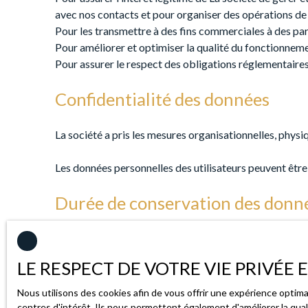
avec nos contacts et pour organiser des opérations d
Pour les transmettre à des fins commerciales à des pa
Pour améliorer et optimiser la qualité du fonctionneme
Pour assurer le respect des obligations réglementaire
Confidentialité des données
La société a pris les mesures organisationnelles, physi
Les données personnelles des utilisateurs peuvent être
Durée de conservation des donn
Nous conservons vos données uniquement le temps néce
LE RESPECT DE VOTRE VIE PRIVÉE
Droits des utilisateurs
Nous utilisons des cookies afin de vous offrir une expérience opti
centres d'intérêt. Ils nous permettent également d'améliorer la qual