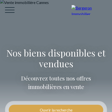
Nos biens disponibles et
vendues
ACCUEIL
ACHETER
VENDRE
LOUER
CO
Découvrez toutes nos offres
Être rappelé
immobilières en vente
Ouvrir la recherche