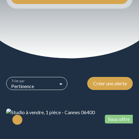
Type d'offre
Vente
Type de bien
Appartement
Localisation
Cannes (06400)
Budget max (€)
Trier par
Créer une alerte
Surface min (m²)
Pertinence
Rechercher
Sous offre