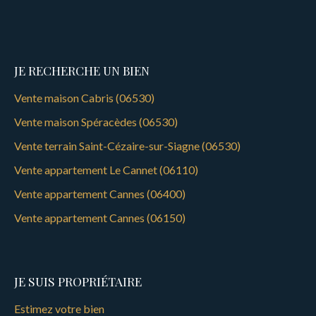
« Les informations sur
les risques auxquels ce
bien est exposé sont
JE RECHERCHE UN BIEN
disponibles sur le site
Géorisques :
Vente maison Cabris (06530)
georisques. gouv. fr »
Vente maison Spéracèdes (06530)
Réf: 2345
Vente terrain Saint-Cézaire-sur-Siagne (06530)
Vente appartement Le Cannet (06110)
Vente appartement Cannes (06400)
Vente appartement Cannes (06150)
JE SUIS PROPRIÉTAIRE
Estimez votre bien