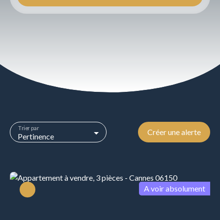
Type d'offre
Vente
Type de bien
Appartement
Localisation
Budget max (€)
Trier par
Créer une alerte
Surface min (m²)
Pertinence
Rechercher
A voir absolument