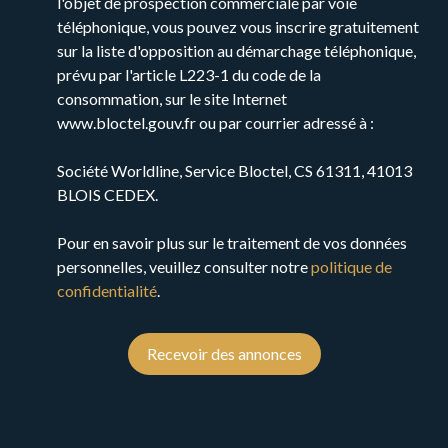
l'objet de prospection commerciale par voie
avec des matériaux de
téléphonique, vous pouvez vous inscrire gratuitement
qualité, vous assurant
sur la liste d'opposition au démarchage téléphonique,
un confort optimal,
prévu par l'article L223-1 du code de la
aucuns travaux à
consommation, sur le site Internet
prévoir.
www.bloctel.gouv.fr ou par courrier adressé à :
Société Worldline, Service Bloctel, CS 61311, 41013
Contactez-nous dès
BLOIS CEDEX.
maintenant pour
organiser une visite !
Pour en savoir plus sur le traitement de vos données
personnelles, veuillez consulter notre
politique de
- Petite Copropriété :
confidentialité
.
En cours de création, la
copropriété comptera
seulement 4 lots.
Recevoir des annonces
Honoraires à la charge
vendeur