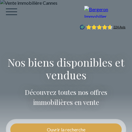
Nos biens disponibles et
vendues
ACCUEIL
ACHETER
VENDRE
LOUER
CO
Découvrez toutes nos offres
Être rappelé
immobilières en vente
Ouvrir la recherche