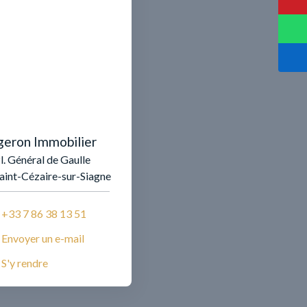
geron Immobilier
l. Général de Gaulle
aint-Cézaire-sur-Siagne
+33 7 86 38 13 51
Envoyer un e-mail
S'y rendre