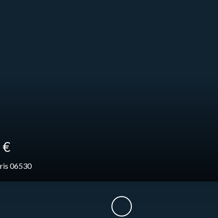
0
€
ris 06530