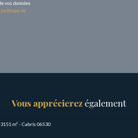
 de vos données
e
politique de
Vous apprécierez
également