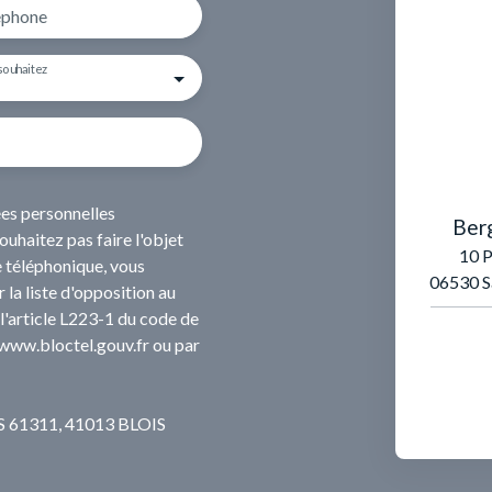
éphone
souhaitez
ées personnelles
Ber
haitez pas faire l'objet
10 P
 téléphonique, vous
06530 S
 la liste d'opposition au
'article L223-1 du code de
 www.bloctel.gouv.fr ou par
 CS 61311, 41013 BLOIS