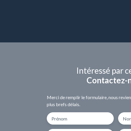
Intéressé par c
Contactez-
Merci de remplir le formulaire, nous revie
plus brefs délais.
Prénom
No