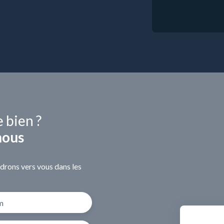
e bien ?
nous
ndrons vers vous dans les
m