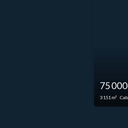
75 00
3 151
m²
Cab