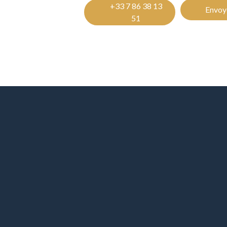
+33 7 86 38 13
Envoye
51