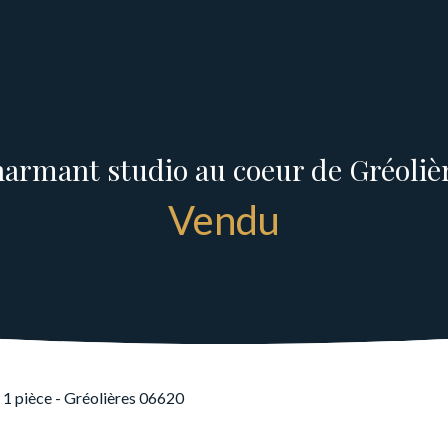
armant studio au coeur de Gréoliè
Vendu
, 1 pièce - Gréolières 06620