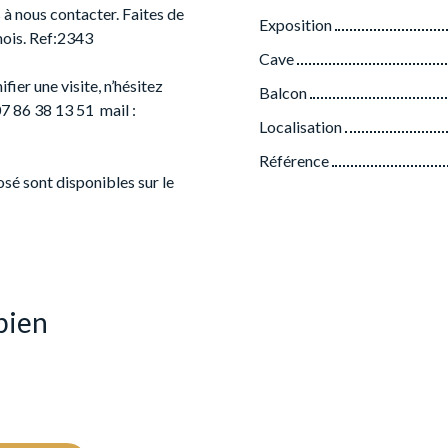
 à nous contacter. Faites de
Exposition
mois. Ref:2343
Cave
ier une visite, n’hésitez
Balcon
7 86 38 13 51 mail :
Localisation
Référence
osé sont disponibles sur le
bien