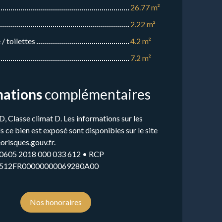
26.77 m²
2.22 m²
/ toilettes
4.2 m²
7.2 m²
mations
complémentaires
D, Classe climat D. Les informations sur les
s ce bien est exposé sont disponibles sur le site
orisques.gouv.fr.
I 0605 2018 000 033 612 • RCP
512FR00000000069280A00
Nos honoraires