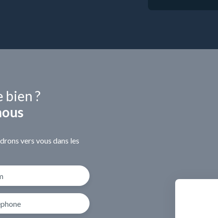
e bien ?
nous
ndrons vers vous dans les
m
éphone