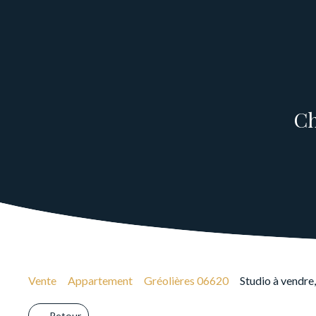
Ch
Vente
Appartement
Gréolières 06620
Studio à vendre
Retour