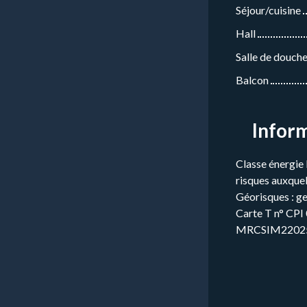
Séjour/cuisine
Hall
Salle de douche 
Balcon
Infor
Classe énergie 
risques auxquel
Géorisques : ge
Carte T n° CP
MRCSIM2202