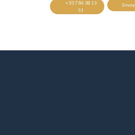
+33 7 86 38 13
Envoye
51