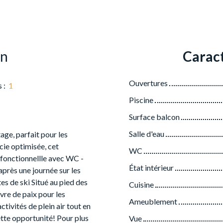
en
Caract
Ouvertures
s
:
1
Piscine
Surface balcon
Salle d'eau
age, parfait pour les
cie optimisée, cet
WC
 fonctionnellle avec WC -
État intérieur
après une journée sur les
es de ski Situé au pied des
Cuisine
vre de paix pour les
Ameublement
tivités de plein air tout en
tte opportunité! Pour plus
Vue