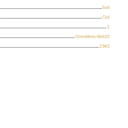
Sud
Oui
1
Gréolières 06620
2343